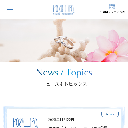
ご見学
・
フェア予約
Concept
ポジリポウェディングとは？
Our Hospitality
ポジリポのこだわり
Space
会場
Plan
News / Topics
プラン
ニュース＆トピックス
Bridal Fair
ブライダルフェア
Wedding Photo
ウェディングフォト
Wedding Story
2025年11月22日
ウェディングストーリー
2026年プリフィクスコースプラン登場