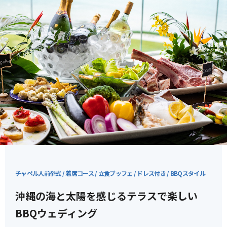
Resort Wedding
瀬長島の楽しみ方
Flow
当日までの流れ
News/Topics
ニュース&トピックス
FAQ
よくあるご質問
チャペル人前挙式 / 着席コース / 立食ブッフェ / ドレス付き / BBQスタイル
沖縄の海と太陽を感じるテラスで楽しい
BBQウェディング