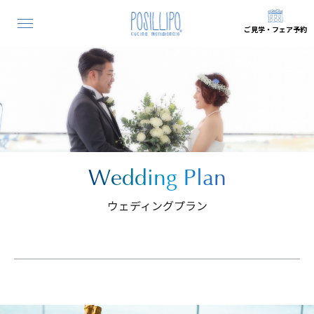
ご見学
・
フェア予約
Concept
ポジリポウェディングとは？
Our Hospitality
ポジリポのこだわり
Space
会場
Plan
Wedding Plan
プラン
ウェディングプラン
Bridal Fair
ブライダルフェア
Wedding Photo
ウェディングフォト
Wedding Story
ウェディングストーリー