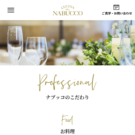
ご見学
・
お問い合わせ
Concept
ナブッコウェディングとは？
Professional
ナブッコのこだわり
Space
会場
Plan
Professional
プラン
Bridal Fair
ブライダルフェア
ナブッコのこだわり
Wedding Photo
ウェディングフォト
Story
Food
ウェディングストーリー
Flow
お料理