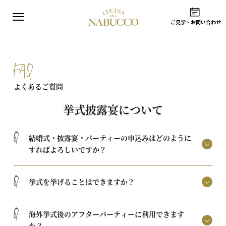
ご見学
・
お問い合わせ
Concept
ナブッコウェディングとは？
Professional
FAQ
ナブッコのこだわり
よくあるご質問
Space
会場
挙式披露宴について
Plan
プラン
Q
結婚式・披露宴・パーティーの申込みはどのように
Bridal Fair
すればよろしいですか？
ブライダルフェア
Wedding Photo
Q
挙式を挙げることはできますか？
ウェディングフォト
Story
ウェディングストーリー
Q
海外挙式後のアフターパーティーに利用できます
Flow
か？