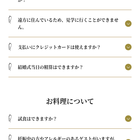
当日までの流れ
News/Topics
Q
遠方に住んでいるため、見学に行くことができませ
ニュース&トピックス
FAQ
ん。
よくあるご質問
Q
支払いにクレジットカードは使えますか？
Q
結婚式当日の精算はできますか？
お料理について
Q
試食はできますか？
Q
妊娠中の方やアレルギーのあるゲストがいますが、