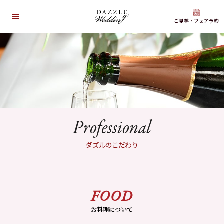
ご見学
・
フェア予約
Concept
ダズルウェディングとは？
Professional
ダズルのこだわり
Space
会場
Plan
Professional
プラン
Bridal Fair
ダズルのこだわり
ブライダルフェア
Wedding Photo
ウェディングフォト
Story
FOOD
ウェディングストーリー
お料理について
Flow