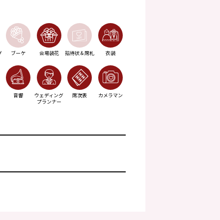
グ
ブーケ
会場装花
招待状＆席札
衣装
音響
ウェディング
席次表
カメラマン
プランナー