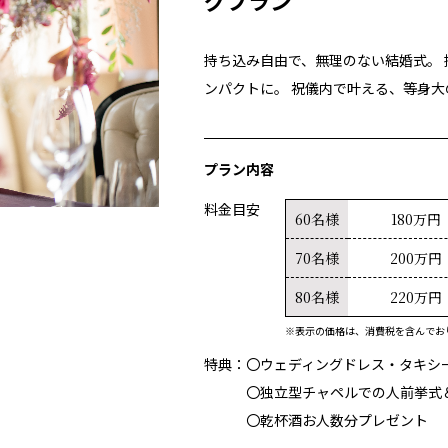
グプラン
ご見学・フェア予約
持ち込み自由で、無理のない結婚式。
LINEでのご相談
ンパクトに。 祝儀内で叶える、等身大
プラン内容
〒104-0061
東京都中央区銀座2-4-12 M
料金目安
60名様
180万円
70名様
200万円
80名様
220万円
※表示の価格は、消費税を含んでお
特典：
〇ウェディングドレス・タキシー
〇独立型チャペルでの人前挙式
〇乾杯酒お人数分プレゼント