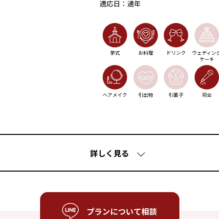
適応日：
通年
挙式
お料理
ドリンク
ウェディン
ケーキ
ヘアメイク
引出物
引菓子
司会
詳しく見る
プランについて相談