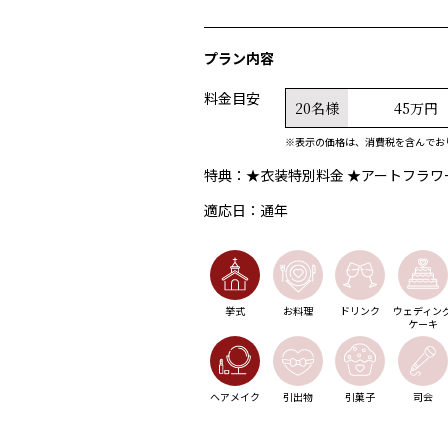
プラン内容
料金目安
20名様
45万円
※表示の価格は、消費税を含んでお
特典：
★衣装特別料金 ★アートフラワ
適応日：
通年
挙式
お料理
ドリンク
ウェディン
ケーキ
ヘアメイク
引出物
引菓子
司会