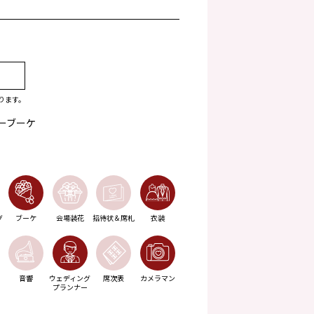
ります。
ーブーケ
グ
ブーケ
会場装花
招待状＆席札
衣装
音響
ウェディング
席次表
カメラマン
プランナー